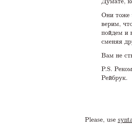
Думате, к
Они тоже 
верим, чт
пойдем и 
сменяя др
Вам не ст
P.S. Реко
Рейбрук.
Please, use
synta