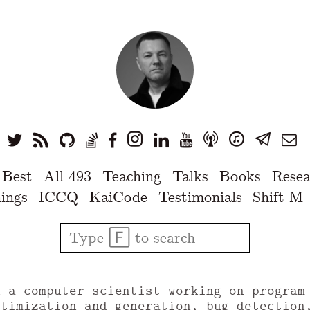
 Best
All 493
Teaching
Talks
Books
Resea
ings
ICCQ
KaiCode
Testimonials
Shift-M
u a computer scientist working on program
ptimization and generation, bug detection