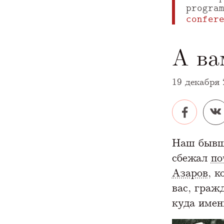
progra
confer
А ва
19 декабря 
A Markdown
Наш бывш
сбежал
по
Азаров
, 
вас, граж
куда имен