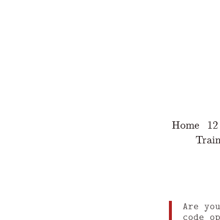
Home
12
Train
Are yo
code o