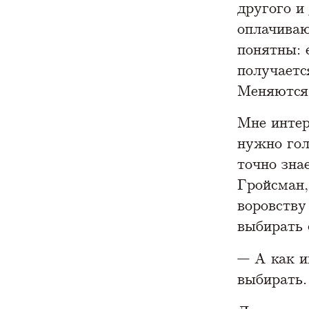
другого и
оплачиваю
понятны: 
получаетс
Меняются 
Мне интер
нужно гол
точно зна
Гройсман,
воровству
выбирать 
— А как и
выбирать.