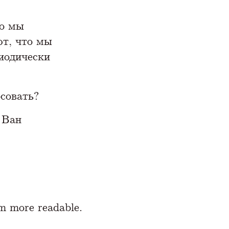
то мы
ют, что мы
риодически
осовать?
 Ван
m more readable.