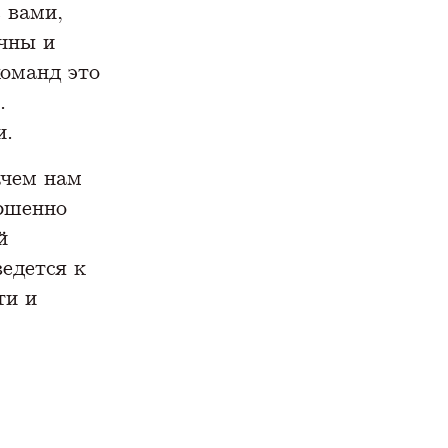
с вами,
чны и
команд это
.
и.
ачем нам
ершенно
й
ведется к
ти и