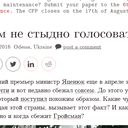
m maintenance? Submit your paper to the
6
ence
. The CFP closes on the 17th of Augus
м не стыдно голосова
2016
Odessa, Ukraine
post a comment
 version of this page is available at
https://
ий премьер министр
Яценюк
еще в апреле э
чти
и вот недавно сбежал
совсем
. До этого 
который
поступил
похожим образом. Какие чу
дан этой страны, вызывает этот факт? И как
но и когда сбежит
Гройсман
?