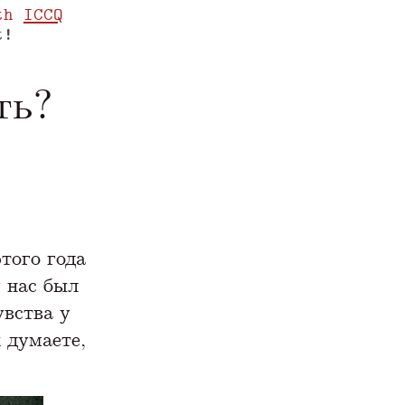
th
ICCQ
t!
ть?
www.yegor256.com/2016/12/19/are-you-ashame
того года
у нас был
вства у
 думаете,