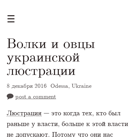
☰
Волки и овцы
украинской
люстрации
8 декабря 2016
Odessa, Ukraine
post a comment
A Markdown version of this page is availabl
Люстрация
— это когда тех, кто был
раньше у власти, больше к этой власти
не допускают. Потому что они нас